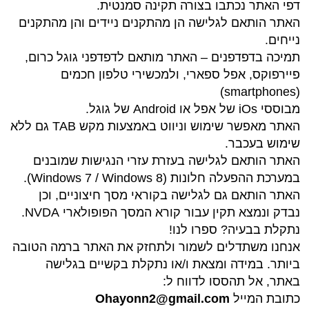
דפי האתר נכתבו בצורה תקינה סמנטית.
האתר הותאם לגלישה הן מהתקנים ניידים והן מהתקנים
נייחים.
תמיכה בדפדפנים – האתר מותאם לדפדפני גוגל כרום,
פיירפוקס, אפל ספארי, ולמכשירי טלפון חכמים
(smartphones)
מבוססי iOs של אפל או Android של גוגל.
האתר מאפשר שימוש וניווט באמצעות מקש TAB גם ללא
שימוש בעכבר.
האתר הותאם לגלישה בעזרת עזרי הנגישות שמובנים
במערכת ההפעלה חלונות (Windows 7 / Windows 8).
האתר הותאם גם לגלישה בקוראי מסך חיצוניים, וכן
נבדק ונמצא תקין עבור קורא המסך הפופולארי NVDA.
נתקלת בבעיה? ספרו לנו!
אנחנו משתדלים לשמור ולתחזק את האתר ברמה הטובה
ביותר. במידה ומצאת ו/או נתקלת בקשיים בגלישה
באתר, אל תהססו לדווח ל:
כתובת המייל
Ohayonn2@gmail.com